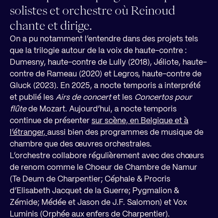
solistes et orchestre où Reinoud
chante et dirige.
On a pu notamment l’entendre dans des projets tels
que la trilogie autour de la voix de haute-contre :
Dumesny, haute-contre de Lully (2018), Jéliote, haute-
contre de Rameau (2020) et Legros, haute-contre de
Gluck (2023). En 2025, a nocte temporis a interprété
et publié les
Airs de concert
et les
Concertos pour
flûte
de Mozart. Aujourd’hui, a nocte temporis
continue de présenter
sur scène, en Belgique et à
l’étranger,
aussi bien des programmes de musique de
chambre que des œuvres orchestrales.
L’orchestre collabore régulièrement avec des chœurs
de renom comme le Choeur de Chambre de Namur
(Te Deum de Charpentier; Céphale & Procris
d’Elisabeth Jacquet de la Guerre; Pygmalion &
Zémide; Médée et Jason de J.F. Salomon) et Vox
Luminis (Orphée aux enfers de Charpentier).